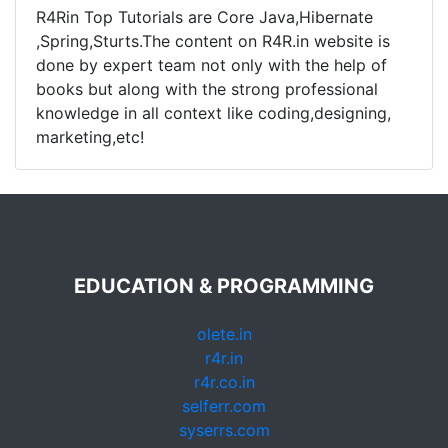
R4Rin Top Tutorials are Core Java,Hibernate
,Spring,Sturts.The content on R4R.in website is
done by expert team not only with the help of
books but along with the strong professional
knowledge in all context like coding,designing,
marketing,etc!
EDUCATION & PROGRAMMING
olete.in
r4r.in
r4r.co.in
selferr.com
syserrs.com