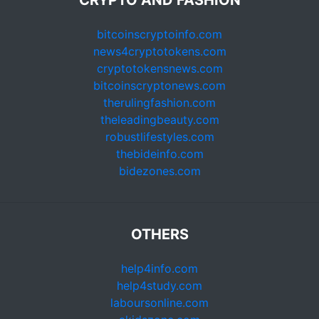
CRYPTO AND FASHION
bitcoinscryptoinfo.com
news4cryptotokens.com
cryptotokensnews.com
bitcoinscryptonews.com
therulingfashion.com
theleadingbeauty.com
robustlifestyles.com
thebideinfo.com
bidezones.com
OTHERS
help4info.com
help4study.com
laboursonline.com